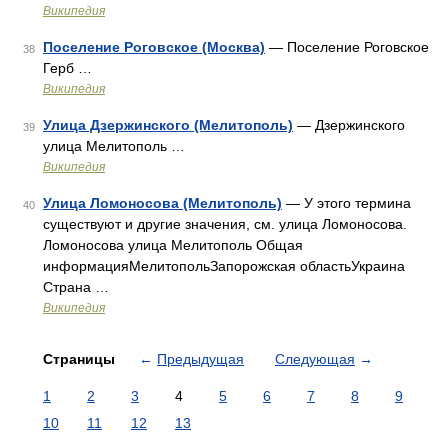
Википедия
Поселение Роговское (Москва)
— Поселение Роговское
38
Герб …
Википедия
Улица Дзержинского (Мелитополь)
— Дзержинского
39
улица Мелитополь …
Википедия
Улица Ломоносова (Мелитополь)
— У этого термина
40
существуют и другие значения, см. улица Ломоносова.
Ломоносова улица Мелитополь Общая
информацияМелитопольЗапорожская областьУкраина
Страна …
Википедия
Страницы
←
Предыдущая
Следующая
→
1
2
3
4
5
6
7
8
9
10
11
12
13