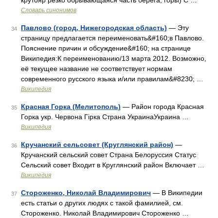
крутояр резко обрывающаяся часть берега, горы) С …
Словарь синонимов
Павлово (город, Нижегородская область)
— Эту
34
страницу предлагается переименовать&#160;в Павлово.
Пояснение причин и обсуждение&#160; на странице
Википедия:К переименованию/13 марта 2012. Возможно,
её текущее название не соответствует нормам
современного русского языка и/или правилам&#8230; …
Википедия
Красная Горка (Мелитополь)
— Район города Красная
35
Горка укр. Червона Гірка Страна УкраинаУкраина …
Википедия
Кручанский сельсовет (Круглянский район)
—
36
Кручанский сельский совет Страна Белоруссия Статус
Сельский совет Входит в Круглянский район Включает …
Википедия
Стороженко, Николай Владимирович
— В Википедии
37
есть статьи о других людях с такой фамилией, см.
Стороженко. Николай Владимирович Стороженко …