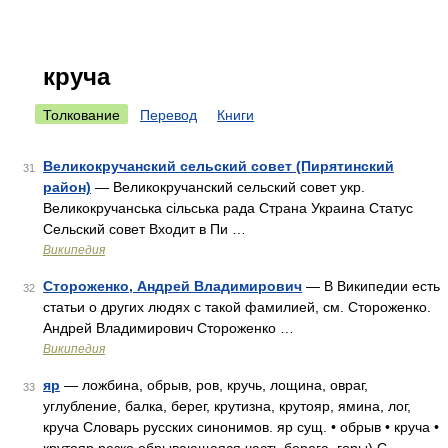
круча
Толкование
Перевод
Книги
Великокручанский сельский совет (Пирятинский
31
район)
— Великокручанский сельский совет укр.
Великокручанська сільська рада Страна Украина Статус
Сельский совет Входит в Пи …
Википедия
Стороженко, Андрей Владимирович
— В Википедии есть
32
статьи о других людях с такой фамилией, см. Стороженко.
Андрей Владимирович Стороженко …
Википедия
яр
— ложбина, обрыв, ров, кручь, лощина, овраг,
33
углубление, балка, берег, крутизна, крутояр, ямина, лог,
круча Словарь русских синонимов. яр сущ. • обрыв • круча •